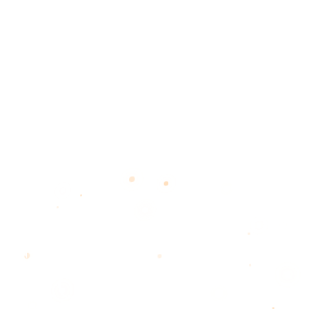
FROM
BROW,
― 眉から、美しさに息吹を