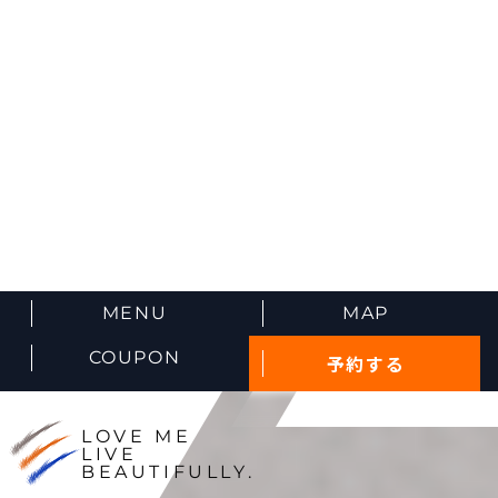
MENU
MAP
COUPON
予約する
LOVE ME
LIVE
BEAUTIFULLY.