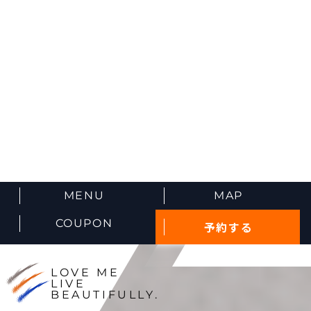
MENU
MAP
COUPON
予約する
LOVE ME
LIVE
BEAUTIFULLY.