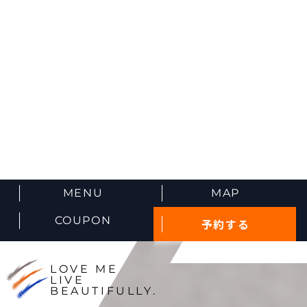
MENU
MAP
COUPON
予約する
LOVE ME
LIVE
BEAUTIFULLY.