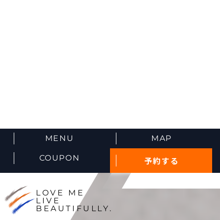
MENU
MAP
COUPON
予約する
LOVE ME
LIVE
BEAUTIFULLY.