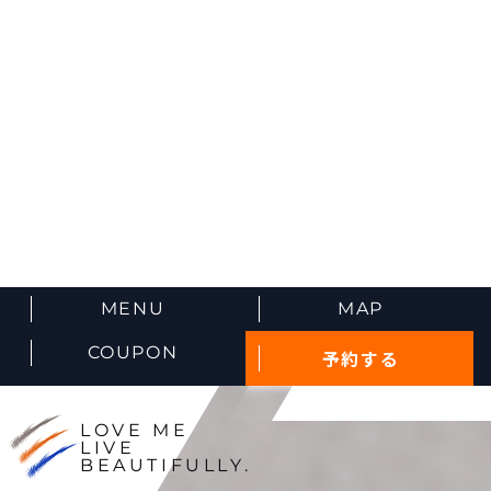
MENU
MAP
COUPON
予約する
LOVE ME
LIVE
BEAUTIFULLY.