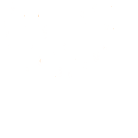
OW,
OW BEA