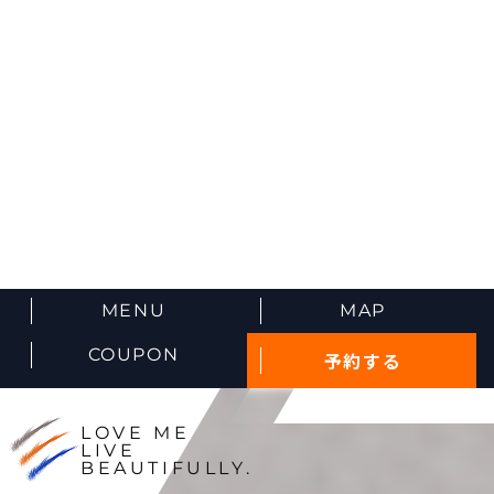
MENU
MAP
COUPON
予約する
LOVE ME
LIVE
BEAUTIFULLY.