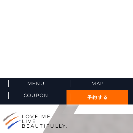
MENU
MAP
COUPON
予約する
LOVE ME
LIVE
BEAUTIFULLY.