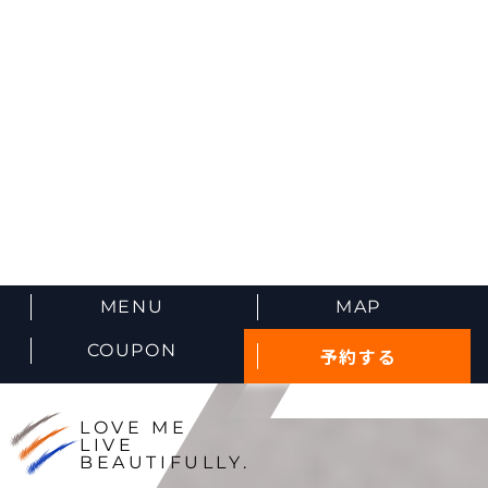
MENU
MAP
COUPON
予約する
LOVE ME
LIVE
BEAUTIFULLY.