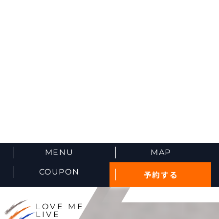
MENU
MAP
COUPON
予約する
LOVE ME
LIVE
BEAUTIFULLY.